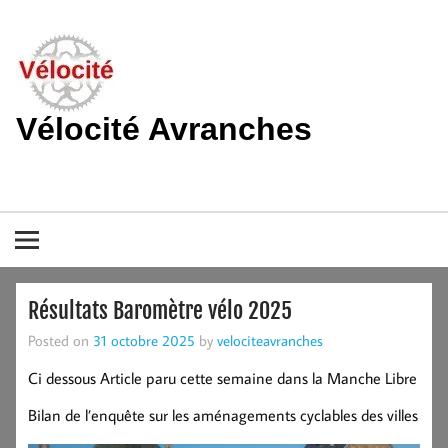
Skip
to
content
Vélocité Avranches
Promouvoir l'utilisation de la bicyclette, du vélo à Avranches et
dans le pays de la baie du Mont-Saint-Michel.
Résultats Baromètre vélo 2025
Posted on
31 octobre 2025
by
velociteavranches
Ci dessous Article paru cette semaine dans la Manche Libre
Bilan de l’enquête sur les aménagements cyclables des villes