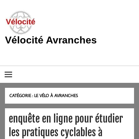
Skip
to
content
Vélocité Avranches
Promouvoir l'utilisation de la bicyclette, du vélo à Avranches et
dans le pays de la baie du Mont-Saint-Michel.
CATÉGORIE :
LE VÉLO À AVRANCHES
enquête en ligne pour étudier
les pratiques cyclables à