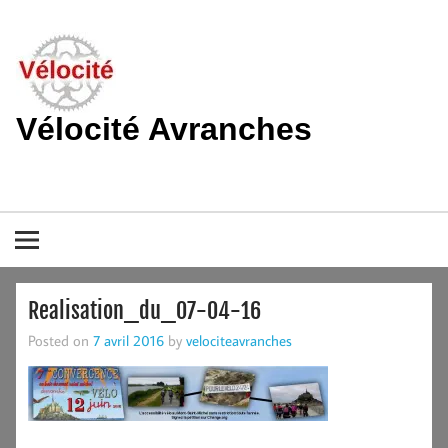
Skip
to
content
Vélocité Avranches
Promouvoir l'utilisation de la bicyclette, du vélo à Avranches et
dans le pays de la baie du Mont-Saint-Michel.
Realisation_du_07-04-16
Posted on
7 avril 2016
by
velociteavranches