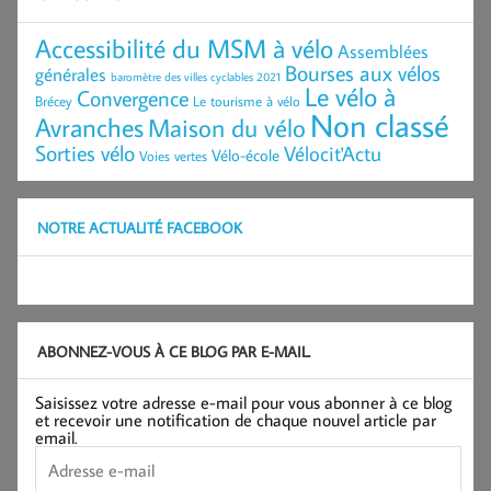
Accessibilité du MSM à vélo
Assemblées
Bourses aux vélos
générales
baromètre des villes cyclables 2021
Le vélo à
Convergence
Brécey
Le tourisme à vélo
Non classé
Avranches
Maison du vélo
Sorties vélo
Vélocit'Actu
Vélo-école
Voies vertes
NOTRE ACTUALITÉ FACEBOOK
ABONNEZ-VOUS À CE BLOG PAR E-MAIL.
Saisissez votre adresse e-mail pour vous abonner à ce blog
et recevoir une notification de chaque nouvel article par
email.
Adresse
e-
mail