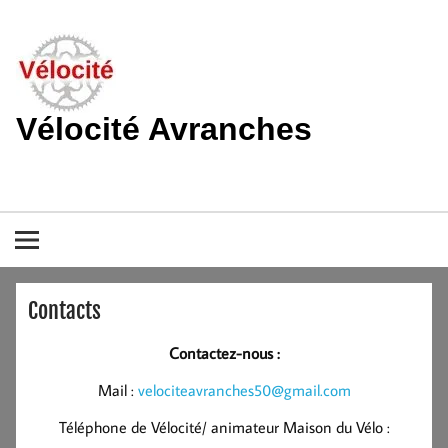
Skip
to
content
Vélocité Avranches
Promouvoir l'utilisation de la bicyclette, du vélo à Avranches et
dans le pays de la baie du Mont-Saint-Michel.
Contacts
Contactez-nous :
Mail :
velociteavranches50@gmail.com
Téléphone de Vélocité/ animateur Maison du Vélo :