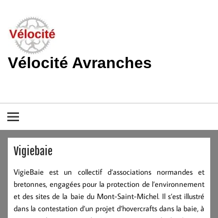
Skip
to
content
Vélocité Avranches
Promouvoir l'utilisation de la bicyclette, du vélo à Avranches et
dans le pays de la baie du Mont-Saint-Michel.
Vigiebaie
VigieBaie est un collectif d’associations normandes et
bretonnes, engagées pour la protection de l’environnement
et des sites de la baie du Mont-Saint-Michel. Il s’est illustré
dans la contestation d’un projet d’hovercrafts dans la baie, à