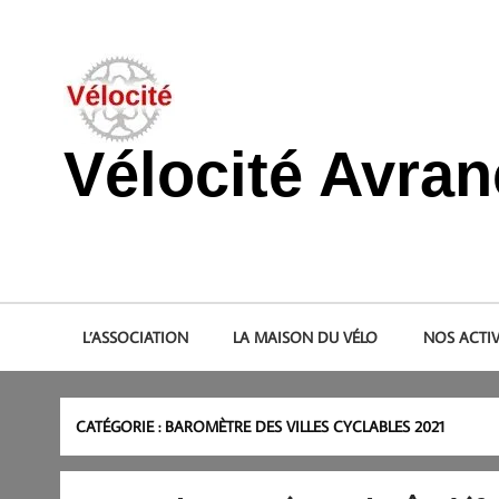
Skip
to
content
Vélocité Avra
Promouvoir l'utilisation de la bicyclette, du vélo à Avranche
L’ASSOCIATION
LA MAISON DU VÉLO
NOS ACTIV
CATÉGORIE :
BAROMÈTRE DES VILLES CYCLABLES 2021