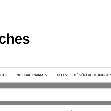
nches
s et dans le pays de la baie du Mont-Saint-Michel.
ITÉS
NOS PARTENARIATS
ACCESSIBILITÉ VÉLO AU MONT-SAI