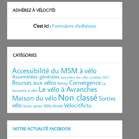
ADHÉREZ À VÉLOCITÉ!
C'est ici :
Formulaire d'adhésion
CATÉGORIES
Accessibilité du MSM à vélo
Assemblées générales
baromètre des villes cyclables 2021
Bourses aux vélos
Convergence
Brécey
Le
Le vélo à Avranches
tourisme à vélo
Non classé
Maison du vélo
Sorties
vélo
Vélocit'Actu
Vélo-école
Voies vertes
NOTRE ACTUALITÉ FACEBOOK