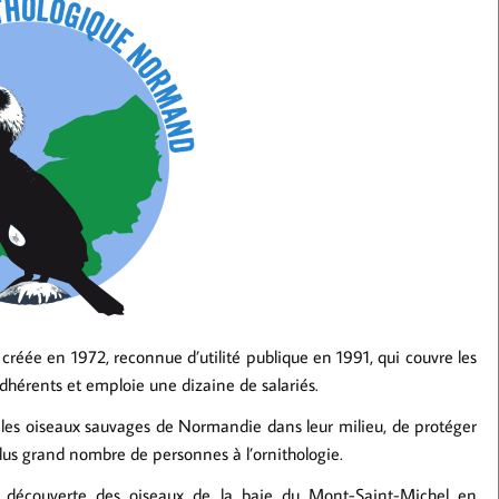
réée en 1972, reconnue d’utilité publique en 1991, qui couvre les
hérents et emploie une dizaine de salariés.
ier les oiseaux sauvages de Normandie dans leur milieu, de protéger
le plus grand nombre de personnes à l’ornithologie.
a découverte des oiseaux de la baie du Mont-Saint-Michel en