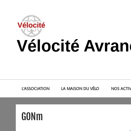
Skip
to
content
Vélocité Avra
Promouvoir l'utilisation de la bicyclette, du vélo à Avranche
L’ASSOCIATION
LA MAISON DU VÉLO
NOS ACTIV
GONm