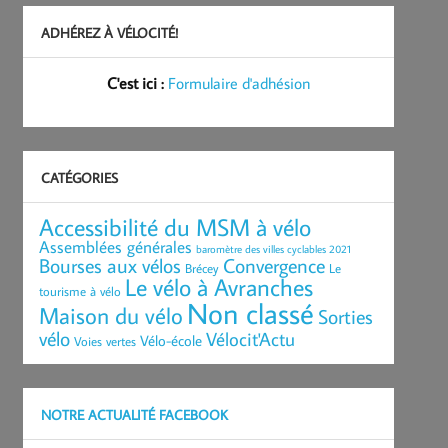
ADHÉREZ À VÉLOCITÉ!
C'est ici :
Formulaire d'adhésion
CATÉGORIES
Accessibilité du MSM à vélo
Assemblées générales
baromètre des villes cyclables 2021
Bourses aux vélos
Convergence
Brécey
Le
Le vélo à Avranches
tourisme à vélo
Non classé
Maison du vélo
Sorties
vélo
Vélocit'Actu
Vélo-école
Voies vertes
NOTRE ACTUALITÉ FACEBOOK