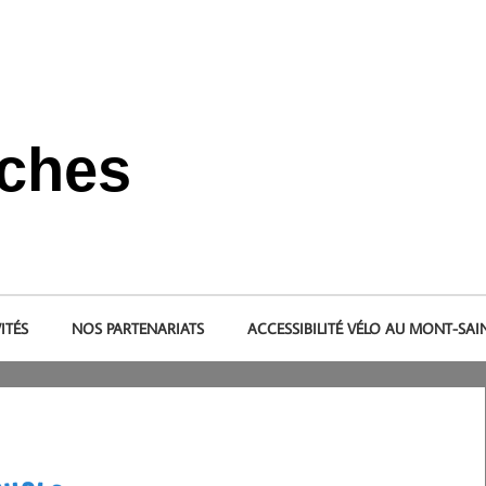
nches
s et dans le pays de la baie du Mont-Saint-Michel.
ITÉS
NOS PARTENARIATS
ACCESSIBILITÉ VÉLO AU MONT-SAI