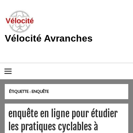
Skip
to
content
Vélocité Avranches
Promouvoir l'utilisation de la bicyclette, du vélo à Avranches et
dans le pays de la baie du Mont-Saint-Michel.
ÉTIQUETTE :
ENQUÊTE
enquête en ligne pour étudier
les pratiques cyclables à