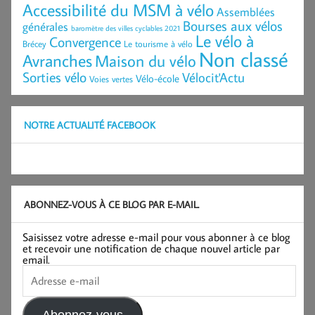
Accessibilité du MSM à vélo
Assemblées
Bourses aux vélos
générales
baromètre des villes cyclables 2021
Le vélo à
Convergence
Brécey
Le tourisme à vélo
Non classé
Avranches
Maison du vélo
Sorties vélo
Vélocit'Actu
Vélo-école
Voies vertes
NOTRE ACTUALITÉ FACEBOOK
ABONNEZ-VOUS À CE BLOG PAR E-MAIL.
Saisissez votre adresse e-mail pour vous abonner à ce blog
et recevoir une notification de chaque nouvel article par
email.
Adresse
e-
mail
Abonnez-vous