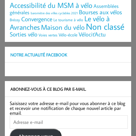
Accessibilité du MSM à vélo
Assemblées
Bourses aux vélos
générales
baromètre des villes cyclables 2021
Le vélo à
Convergence
Brécey
Le tourisme à vélo
Non classé
Avranches
Maison du vélo
Sorties vélo
Vélocit'Actu
Vélo-école
Voies vertes
NOTRE ACTUALITÉ FACEBOOK
ABONNEZ-VOUS À CE BLOG PAR E-MAIL.
Saisissez votre adresse e-mail pour vous abonner à ce blog
et recevoir une notification de chaque nouvel article par
email.
Adresse
e-
mail