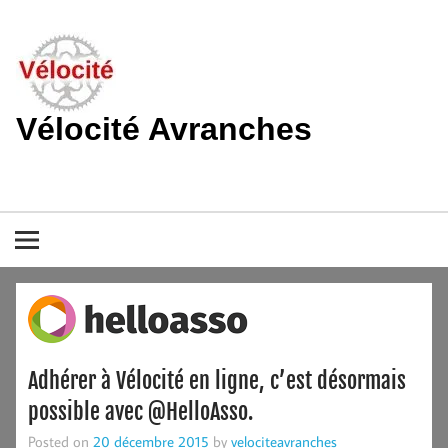
Skip
to
content
Vélocité Avranches
Promouvoir l'utilisation de la bicyclette, du vélo à Avranches et
dans le pays de la baie du Mont-Saint-Michel.
Adhérer à Vélocité en ligne, c’est désormais
possible avec @HelloAsso.
Posted on
20 décembre 2015
by
velociteavranches