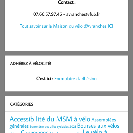
Contact :
07.66.57.97.46 - avranches@fub.fr
Tout savoir sur la Maison du vélo d'Avranches ICI
ADHÉREZ À VÉLOCITÉ!
C'est ici :
Formulaire d'adhésion
CATÉGORIES
Accessibilité du MSM à vélo
Assemblées
Bourses aux vélos
générales
baromètre des villes cyclables 2021
Le vélo à
Convergence
Brécey
Le tourisme à vélo