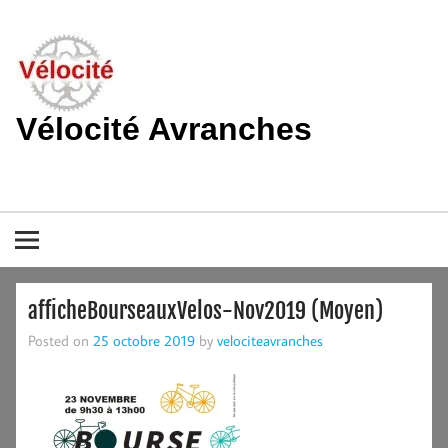
Skip
to
content
Vélocité Avranches
Promouvoir l'utilisation de la bicyclette, du vélo à Avranches et
dans le pays de la baie du Mont-Saint-Michel.
afficheBourseauxVelos-Nov2019 (Moyen)
Posted on
25 octobre 2019
by
velociteavranches