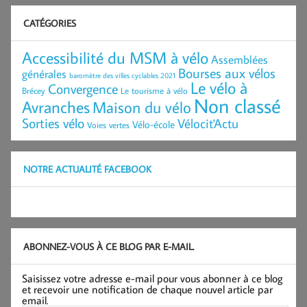
CATÉGORIES
Accessibilité du MSM à vélo
Assemblées
Bourses aux vélos
générales
baromètre des villes cyclables 2021
Le vélo à
Convergence
Brécey
Le tourisme à vélo
Non classé
Avranches
Maison du vélo
Sorties vélo
Vélocit'Actu
Vélo-école
Voies vertes
NOTRE ACTUALITÉ FACEBOOK
ABONNEZ-VOUS À CE BLOG PAR E-MAIL.
Saisissez votre adresse e-mail pour vous abonner à ce blog
et recevoir une notification de chaque nouvel article par
email.