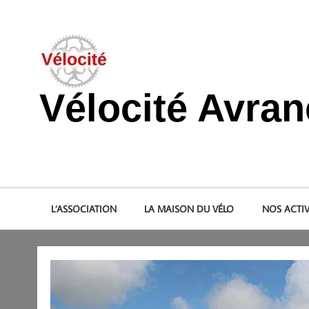
Skip
to
content
Vélocité Avra
Promouvoir l'utilisation de la bicyclette, du vélo à Avranche
L’ASSOCIATION
LA MAISON DU VÉLO
NOS ACTIV