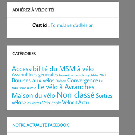
ADHÉREZ À VÉLOCITÉ!
C'est ici :
Formulaire d'adhésion
CATÉGORIES
Accessibilité du MSM à vélo
Assemblées générales
baromètre des villes cyclables 2021
Bourses aux vélos
Convergence
Brécey
Le
Le vélo à Avranches
tourisme à vélo
Non classé
Maison du vélo
Sorties
vélo
Vélocit'Actu
Vélo-école
Voies vertes
NOTRE ACTUALITÉ FACEBOOK