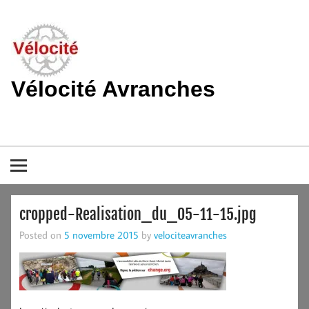
Skip
to
content
Vélocité Avranches
Promouvoir l'utilisation de la bicyclette, du vélo à Avranches et
dans le pays de la baie du Mont-Saint-Michel.
cropped-Realisation_du_05-11-15.jpg
Posted on
5 novembre 2015
by
velociteavranches