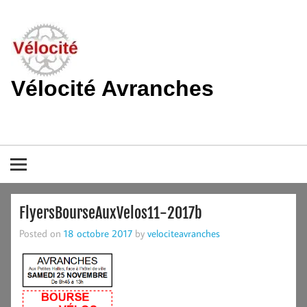
Skip
to
content
Vélocité Avranches
Promouvoir l'utilisation de la bicyclette, du vélo à Avranches et
dans le pays de la baie du Mont-Saint-Michel.
FlyersBourseAuxVelos11-2017b
Posted on
18 octobre 2017
by
velociteavranches