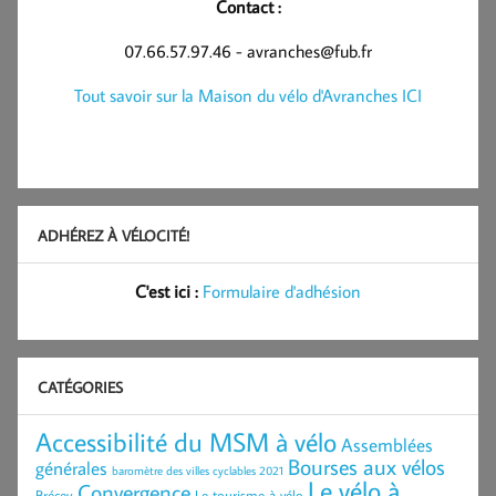
Contact :
07.66.57.97.46 - avranches@fub.fr
Tout savoir sur la Maison du vélo d'Avranches ICI
ADHÉREZ À VÉLOCITÉ!
C'est ici :
Formulaire d'adhésion
CATÉGORIES
Accessibilité du MSM à vélo
Assemblées
Bourses aux vélos
générales
baromètre des villes cyclables 2021
Le vélo à
Convergence
Brécey
Le tourisme à vélo