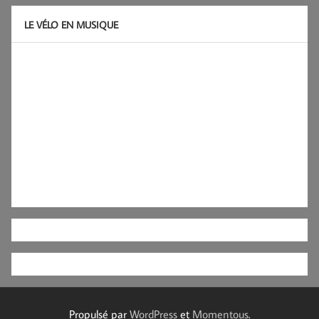
LE VÉLO EN MUSIQUE
Propulsé par
WordPress
et
Momentous
.