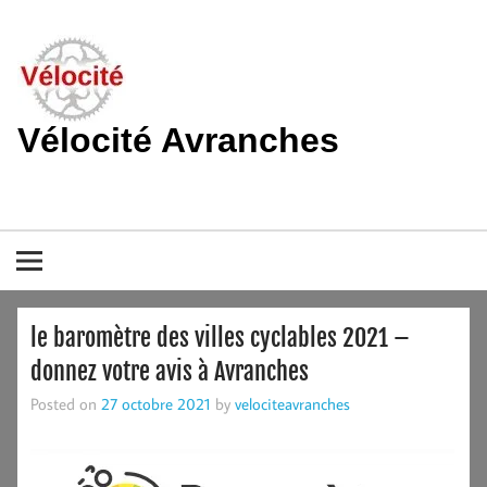
Skip
to
content
Vélocité Avranches
Promouvoir l'utilisation de la bicyclette, du vélo à Avranches et
dans le pays de la baie du Mont-Saint-Michel.
le baromètre des villes cyclables 2021 –
donnez votre avis à Avranches
Posted on
27 octobre 2021
by
velociteavranches