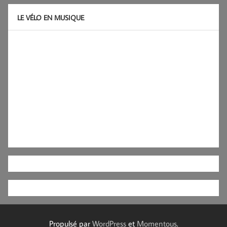
LE VÉLO EN MUSIQUE
Propulsé par
WordPress
et
Momentous
.