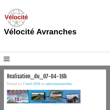
Skip
to
content
Vélocité Avranches
Promouvoir l'utilisation de la bicyclette, du vélo à Avranches et
dans le pays de la baie du Mont-Saint-Michel.
Realisation_du_07-04-16b
Posted on
7 avril 2016
by
velociteavranches