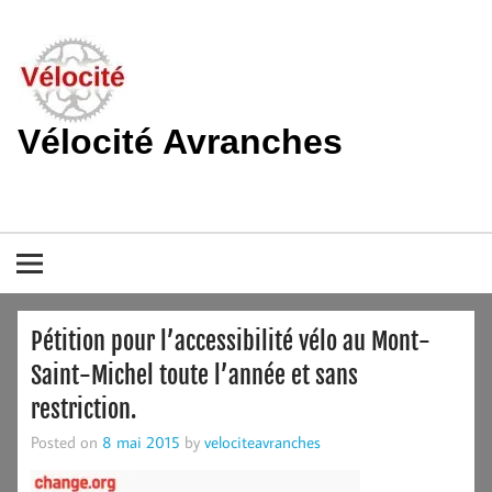
Skip
to
content
Vélocité Avranches
Promouvoir l'utilisation de la bicyclette, du vélo à Avranches et
dans le pays de la baie du Mont-Saint-Michel.
Pétition pour l’accessibilité vélo au Mont-
Saint-Michel toute l’année et sans
restriction.
Posted on
8 mai 2015
by
velociteavranches