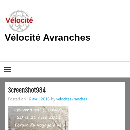
Skip
to
content
Vélocité Avranches
Promouvoir l'utilisation de la bicyclette, du vélo à Avranches et
dans le pays de la baie du Mont-Saint-Michel.
ScreenShot984
Posted on
16 avril 2018
by
velociteavranches