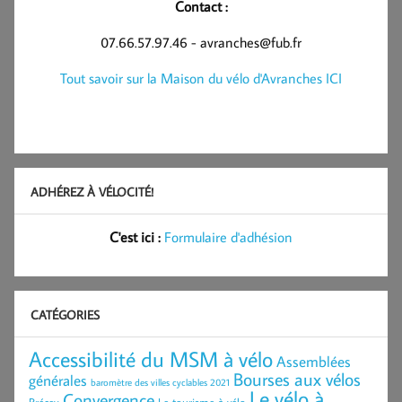
Contact :
07.66.57.97.46 - avranches@fub.fr
Tout savoir sur la Maison du vélo d'Avranches ICI
ADHÉREZ À VÉLOCITÉ!
C'est ici :
Formulaire d'adhésion
CATÉGORIES
Accessibilité du MSM à vélo
Assemblées
Bourses aux vélos
générales
baromètre des villes cyclables 2021
Le vélo à
Convergence
Brécey
Le tourisme à vélo