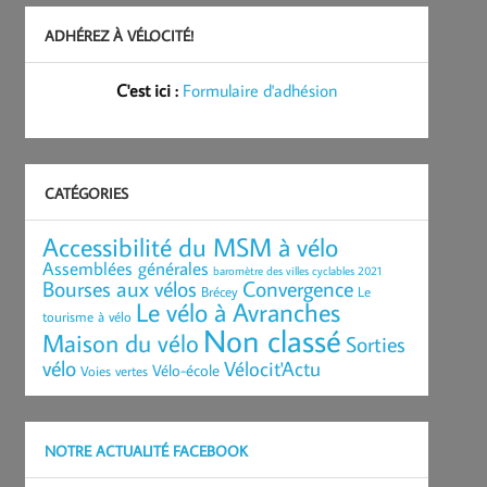
ADHÉREZ À VÉLOCITÉ!
C'est ici :
Formulaire d'adhésion
CATÉGORIES
Accessibilité du MSM à vélo
Assemblées générales
baromètre des villes cyclables 2021
Bourses aux vélos
Convergence
Brécey
Le
Le vélo à Avranches
tourisme à vélo
Non classé
Maison du vélo
Sorties
vélo
Vélocit'Actu
Vélo-école
Voies vertes
NOTRE ACTUALITÉ FACEBOOK