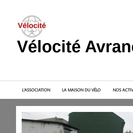
Skip
to
content
Vélocité Avra
Promouvoir l'utilisation de la bicyclette, du vélo à Avranche
L’ASSOCIATION
LA MAISON DU VÉLO
NOS ACTIV