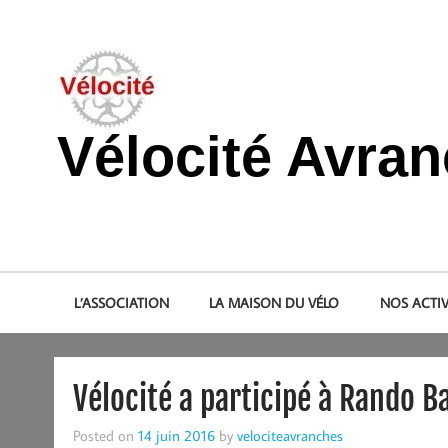
Skip
to
content
Vélocité Avra
Promouvoir l'utilisation de la bicyclette, du vélo à Avranche
L’ASSOCIATION
LA MAISON DU VÉLO
NOS ACTIV
Vélocité a participé à Rando Ba
Posted on
14 juin 2016
by
velociteavranches