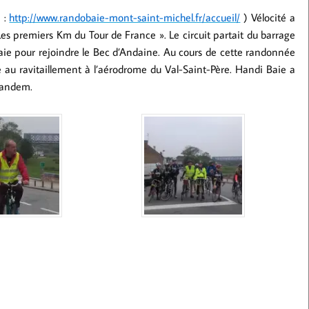
n :
http://www.randobaie-mont-saint-michel.fr/accueil/
) Vélocité a
s premiers Km du Tour de France ». Le circuit partait du barrage
aie pour rejoindre le Bec d’Andaine. Au cours de cette randonnée
te au ravitaillement à l’aérodrome du Val-Saint-Père. Handi Baie a
 tandem.