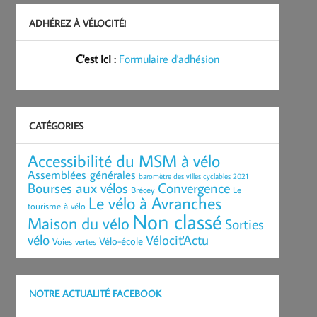
ADHÉREZ À VÉLOCITÉ!
C'est ici :
Formulaire d'adhésion
CATÉGORIES
Accessibilité du MSM à vélo
Assemblées générales
baromètre des villes cyclables 2021
Bourses aux vélos
Convergence
Brécey
Le
Le vélo à Avranches
tourisme à vélo
Non classé
Maison du vélo
Sorties
vélo
Vélocit'Actu
Vélo-école
Voies vertes
NOTRE ACTUALITÉ FACEBOOK