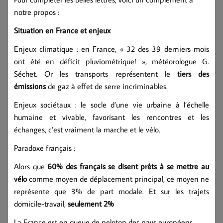
notre propos :
Situation en France et enjeux
Enjeux climatique : en France, « 32 des 39 derniers mois
ont été en déficit pluviométrique! », météorologue G.
Séchet. Or les transports représentent le
tiers des
émissions
de gaz à effet de serre incriminables.
Enjeux sociétaux : le socle d’une vie urbaine à l’échelle
humaine et vivable, favorisant les rencontres et les
échanges, c’est vraiment la marche et le vélo.
Paradoxe français :
Alors que
60% des fran
ç
ais se disent prê
ts
à se mettre au
vélo
comme moyen de déplacement principal, ce moyen ne
représente que 3% de part modale. Et sur les trajets
domicile-travail,
seulement 2%
La France est en queue de peloton des pays européens