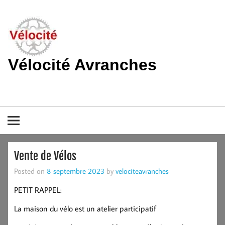
Skip
to
content
Vélocité Avranches
Promouvoir l'utilisation de la bicyclette, du vélo à Avranches et
dans le pays de la baie du Mont-Saint-Michel.
Vente de Vélos
Posted on
8 septembre 2023
by
velociteavranches
PETIT RAPPEL:
La maison du vélo est un atelier participatif