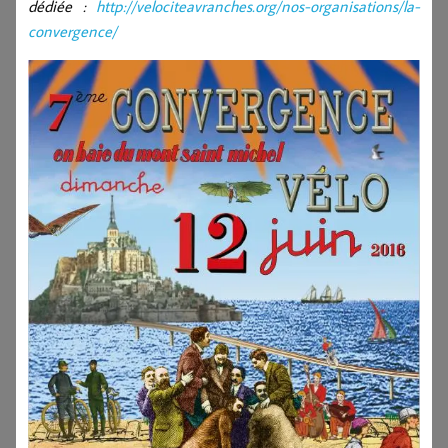
dédiée :
http://velociteavranches.org/nos-organisations/la-
convergence/