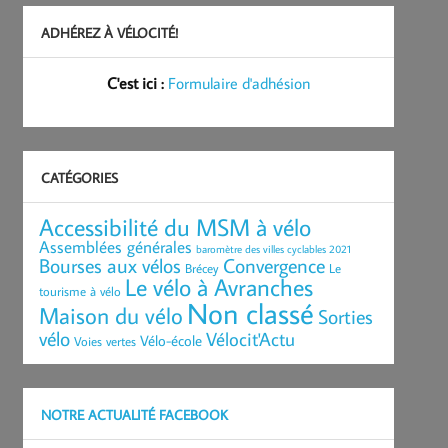
ADHÉREZ À VÉLOCITÉ!
C'est ici :
Formulaire d'adhésion
CATÉGORIES
Accessibilité du MSM à vélo
Assemblées générales
baromètre des villes cyclables 2021
Bourses aux vélos
Convergence
Brécey
Le
Le vélo à Avranches
tourisme à vélo
Non classé
Maison du vélo
Sorties
vélo
Vélocit'Actu
Vélo-école
Voies vertes
NOTRE ACTUALITÉ FACEBOOK