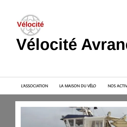
Skip
to
content
Vélocité Avra
Promouvoir l'utilisation de la bicyclette, du vélo à Avranche
L’ASSOCIATION
LA MAISON DU VÉLO
NOS ACTIV