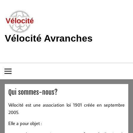
Skip
to
content
Vélocité Avranches
Promouvoir l'utilisation de la bicyclette, du vélo à Avranches et
dans le pays de la baie du Mont-Saint-Michel.
Qui sommes-nous?
Vélocité est une association loi 1901 créée en septembre
2005.
Elle a pour objet :