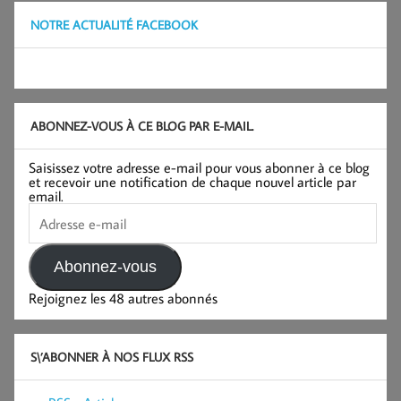
NOTRE ACTUALITÉ FACEBOOK
ABONNEZ-VOUS À CE BLOG PAR E-MAIL.
Saisissez votre adresse e-mail pour vous abonner à ce blog
et recevoir une notification de chaque nouvel article par
email.
Adresse
e-
mail
Abonnez-vous
Rejoignez les 48 autres abonnés
S\’ABONNER À NOS FLUX RSS