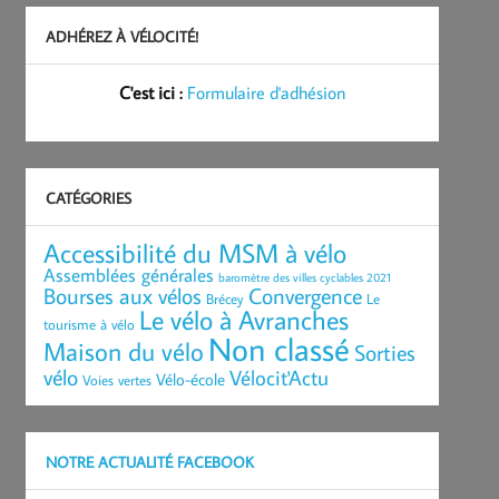
ADHÉREZ À VÉLOCITÉ!
C'est ici :
Formulaire d'adhésion
CATÉGORIES
Accessibilité du MSM à vélo
Assemblées générales
baromètre des villes cyclables 2021
Bourses aux vélos
Convergence
Brécey
Le
Le vélo à Avranches
tourisme à vélo
Non classé
Maison du vélo
Sorties
vélo
Vélocit'Actu
Vélo-école
Voies vertes
NOTRE ACTUALITÉ FACEBOOK