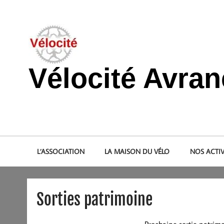
Skip
to
content
Vélocité Avra
Promouvoir l'utilisation de la bicyclette, du vélo à Avranche
L’ASSOCIATION
LA MAISON DU VÉLO
NOS ACTIV
Sorties patrimoine
Prochaine sortie patrim