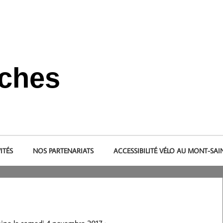
nches
s et dans le pays de la baie du Mont-Saint-Michel.
ITÉS
NOS PARTENARIATS
ACCESSIBILITÉ VÉLO AU MONT-SAI
oine le samedi 4 novembre 2017 :