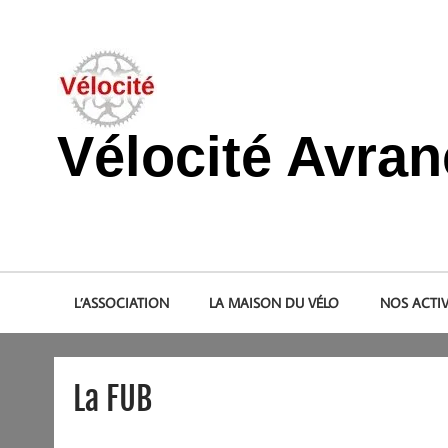
Skip
to
content
Vélocité Avra
Promouvoir l'utilisation de la bicyclette, du vélo à Avranche
L’ASSOCIATION
LA MAISON DU VÉLO
NOS ACTIV
La FUB