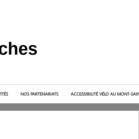
nches
s et dans le pays de la baie du Mont-Saint-Michel.
ITÉS
NOS PARTENARIATS
ACCESSIBILITÉ VÉLO AU MONT-SAI