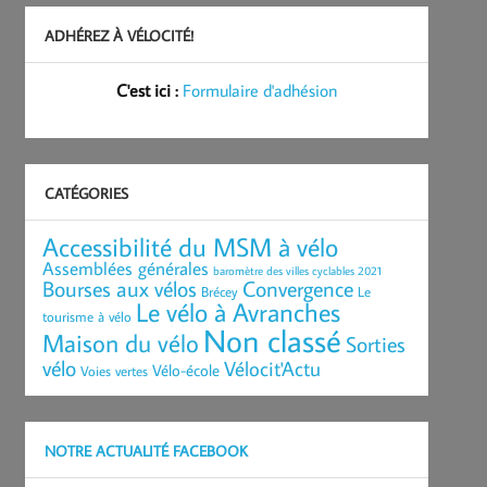
ADHÉREZ À VÉLOCITÉ!
C'est ici :
Formulaire d'adhésion
CATÉGORIES
Accessibilité du MSM à vélo
Assemblées générales
baromètre des villes cyclables 2021
Bourses aux vélos
Convergence
Brécey
Le
Le vélo à Avranches
tourisme à vélo
Non classé
Maison du vélo
Sorties
vélo
Vélocit'Actu
Vélo-école
Voies vertes
NOTRE ACTUALITÉ FACEBOOK