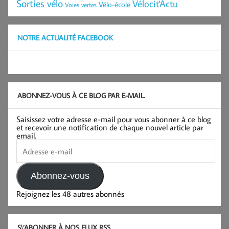
Sorties vélo
Vélocit'Actu
Vélo-école
Voies vertes
NOTRE ACTUALITÉ FACEBOOK
ABONNEZ-VOUS À CE BLOG PAR E-MAIL.
Saisissez votre adresse e-mail pour vous abonner à ce blog
et recevoir une notification de chaque nouvel article par
email.
Adresse
e-
mail
Abonnez-vous
Rejoignez les 48 autres abonnés
S\’ABONNER À NOS FLUX RSS