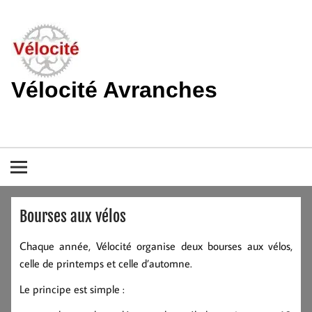
Skip
to
content
Vélocité Avranches
Promouvoir l'utilisation de la bicyclette, du vélo à Avranches et
dans le pays de la baie du Mont-Saint-Michel.
Bourses aux vélos
Chaque année, Vélocité organise deux bourses aux vélos,
celle de printemps et celle d’automne.
Le principe est simple :