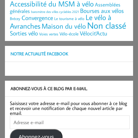
Accessibilité du MSM à vélo
Assemblées
Bourses aux vélos
générales
baromètre des villes cyclables 2021
Le vélo à
Convergence
Brécey
Le tourisme à vélo
Non classé
Avranches
Maison du vélo
Sorties vélo
Vélocit'Actu
Vélo-école
Voies vertes
NOTRE ACTUALITÉ FACEBOOK
ABONNEZ-VOUS À CE BLOG PAR E-MAIL.
Saisissez votre adresse e-mail pour vous abonner à ce blog
et recevoir une notification de chaque nouvel article par
email.
Adresse
e-
mail
Abonnez-vous