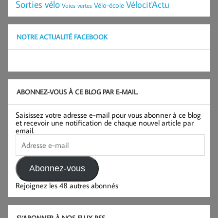
Sorties vélo
Vélocit'Actu
Vélo-école
Voies vertes
NOTRE ACTUALITÉ FACEBOOK
ABONNEZ-VOUS À CE BLOG PAR E-MAIL.
Saisissez votre adresse e-mail pour vous abonner à ce blog
et recevoir une notification de chaque nouvel article par
email.
Adresse
e-
mail
Abonnez-vous
Rejoignez les 48 autres abonnés
S\’ABONNER À NOS FLUX RSS