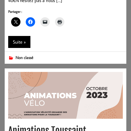
40€N’hésitez pas à nous […]
Partager :
Suite »
Non classé
Animations Toussaint