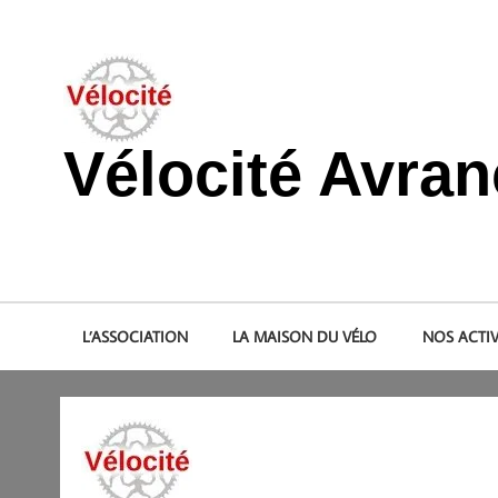
Skip
to
content
Vélocité Avra
Promouvoir l'utilisation de la bicyclette, du vélo à Avranche
L’ASSOCIATION
LA MAISON DU VÉLO
NOS ACTIV