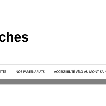
nches
s et dans le pays de la baie du Mont-Saint-Michel.
ITÉS
NOS PARTENARIATS
ACCESSIBILITÉ VÉLO AU MONT-SAI