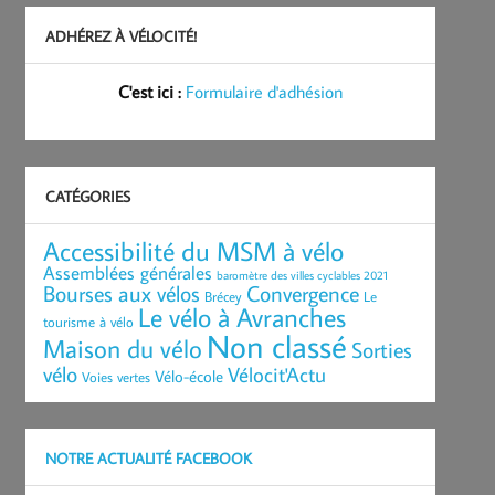
ADHÉREZ À VÉLOCITÉ!
C'est ici :
Formulaire d'adhésion
CATÉGORIES
Accessibilité du MSM à vélo
Assemblées générales
baromètre des villes cyclables 2021
Bourses aux vélos
Convergence
Brécey
Le
Le vélo à Avranches
tourisme à vélo
Non classé
Maison du vélo
Sorties
vélo
Vélocit'Actu
Vélo-école
Voies vertes
NOTRE ACTUALITÉ FACEBOOK