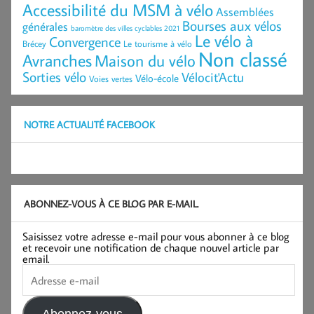
Accessibilité du MSM à vélo
Assemblées
Bourses aux vélos
générales
baromètre des villes cyclables 2021
Le vélo à
Convergence
Brécey
Le tourisme à vélo
Non classé
Avranches
Maison du vélo
Sorties vélo
Vélocit'Actu
Vélo-école
Voies vertes
NOTRE ACTUALITÉ FACEBOOK
ABONNEZ-VOUS À CE BLOG PAR E-MAIL.
Saisissez votre adresse e-mail pour vous abonner à ce blog
et recevoir une notification de chaque nouvel article par
email.
Adresse
e-
mail
Abonnez-vous