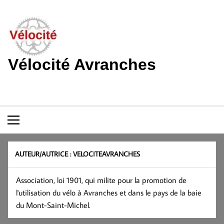
Skip
to
content
Vélocité Avranches
Promouvoir l'utilisation de la bicyclette, du vélo à Avranches et
dans le pays de la baie du Mont-Saint-Michel.
AUTEUR/AUTRICE :
VELOCITEAVRANCHES
Association, loi 1901, qui milite pour la promotion de
l'utilisation du vélo à Avranches et dans le pays de la baie
du Mont-Saint-Michel.