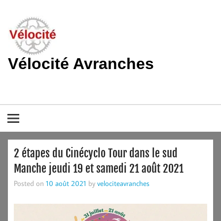
Skip
to
content
Vélocité Avranches
Promouvoir l'utilisation de la bicyclette, du vélo à Avranches et
dans le pays de la baie du Mont-Saint-Michel.
2 étapes du Cinécyclo Tour dans le sud
Manche jeudi 19 et samedi 21 août 2021
Posted on
10 août 2021
by
velociteavranches