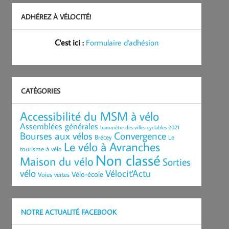
ADHÉREZ À VÉLOCITÉ!
C'est ici :
Formulaire d'adhésion
CATÉGORIES
Accessibilité du MSM à vélo
Assemblées générales
baromètre des villes cyclables 2021
Bourses aux vélos
Convergence
Brécey
Le
Le vélo à Avranches
tourisme à vélo
Non classé
Maison du vélo
Sorties
vélo
Vélocit'Actu
Vélo-école
Voies vertes
NOTRE ACTUALITÉ FACEBOOK