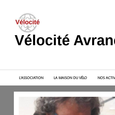
Skip
to
content
Vélocité Avra
Promouvoir l'utilisation de la bicyclette, du vélo à Avranche
L’ASSOCIATION
LA MAISON DU VÉLO
NOS ACTIV