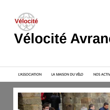
Skip
to
content
Vélocité Avra
Promouvoir l'utilisation de la bicyclette, du vélo à Avranche
L’ASSOCIATION
LA MAISON DU VÉLO
NOS ACTIV