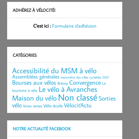
ADHÉREZ À VÉLOCITÉ!
C'est ici :
Formulaire d'adhésion
CATÉGORIES
Accessibilité du MSM à vélo
Assemblées générales
baromètre des villes cyclables 2021
Bourses aux vélos
Convergence
Brécey
Le
Le vélo à Avranches
tourisme à vélo
Non classé
Maison du vélo
Sorties
vélo
Vélocit'Actu
Vélo-école
Voies vertes
NOTRE ACTUALITÉ FACEBOOK