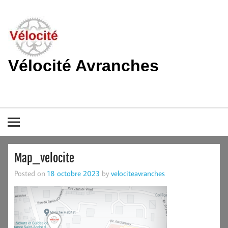
Skip
to
content
Vélocité Avranches
Promouvoir l'utilisation de la bicyclette, du vélo à Avranches et
dans le pays de la baie du Mont-Saint-Michel.
Map_velocite
Posted on
18 octobre 2023
by
velociteavranches