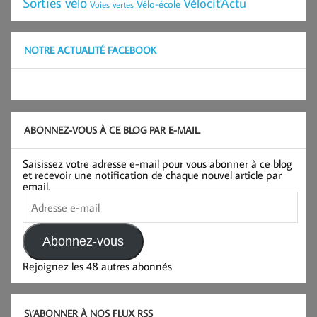
Sorties vélo
Vélocit'Actu
Vélo-école
Voies vertes
NOTRE ACTUALITÉ FACEBOOK
ABONNEZ-VOUS À CE BLOG PAR E-MAIL.
Saisissez votre adresse e-mail pour vous abonner à ce blog
et recevoir une notification de chaque nouvel article par
email.
Adresse
e-
mail
Abonnez-vous
Rejoignez les 48 autres abonnés
S\’ABONNER À NOS FLUX RSS